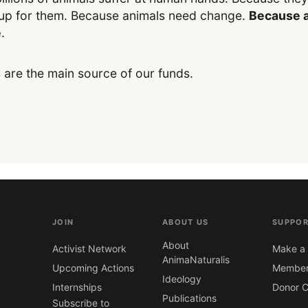
up for them. Because animals need change.
Because a
e
.
 are the main source of our funds.
JOIN
ABOUT US
SUPPOR
About
Activist Network
Make a 
AnimaNaturalis
Upcoming Actions
Member
Ideology
Internships
Donor C
Publications
Subscribe to