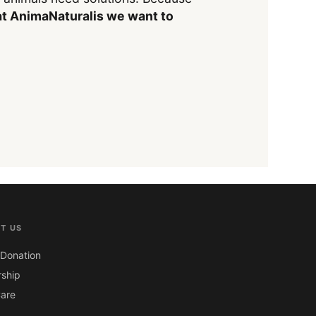
t AnimaNaturalis we want to
T US
Donation
ship
are