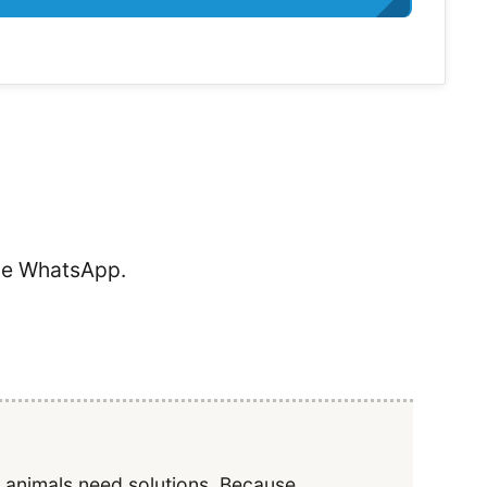
de WhatsApp.
y animals need solutions. Because