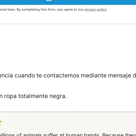
onal laws. By completing this form, you agree to our
privacy policy
.
stencia cuando te contactemos mediante mensaje 
n ropa totalmente negra.
T
illions of animals suffer at human hands. Because the