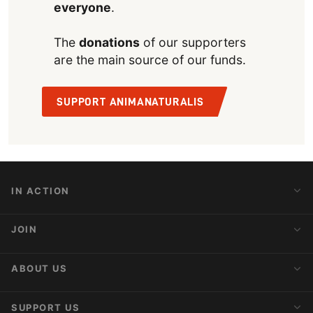
everyone
.
The
donations
of our supporters
are the main source of our funds.
SUPPORT ANIMANATURALIS
IN ACTION
Action Alerts
JOIN
Latest News
Blog
Activist Network
ABOUT US
Upcoming Actions
Internships
About AnimaNaturalis
SUPPORT US