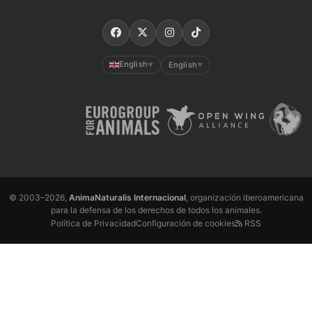
English
English
▼
▼
© 2003–2026,
AnimaNaturalis Internacional
, organización iberoamericana
para la defensa de los derechos de todos los animales.
Política de Privacidad
Configuración de cookies
RSS