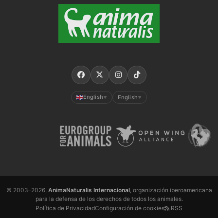
English
English
▼
▼
© 2003–2026,
AnimaNaturalis Internacional
, organización iberoamericana
para la defensa de los derechos de todos los animales.
Política de Privacidad
Configuración de cookies
RSS