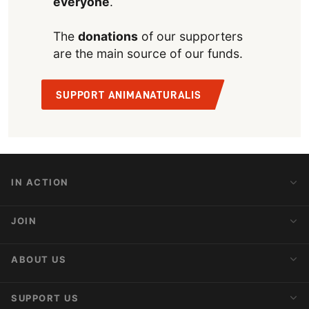
everyone
.
The
donations
of our supporters
are the main source of our funds.
SUPPORT ANIMANATURALIS
IN ACTION
Action Alerts
JOIN
Latest News
Blog
Activist Network
ABOUT US
Upcoming Actions
Internships
About AnimaNaturalis
SUPPORT US
Subscribe to Newsletter