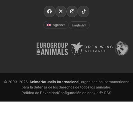
English
English
▼
▼
© 2003–2026,
AnimaNaturalis Internacional
, organización iberoamericana
para la defensa de los derechos de todos los animales.
Política de Privacidad
Configuración de cookies
RSS