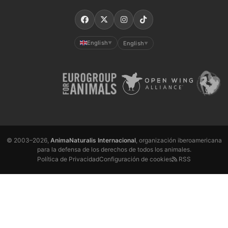
English
English
▼
▼
© 2003–2026,
AnimaNaturalis Internacional
, organización iberoamericana
para la defensa de los derechos de todos los animales.
Política de Privacidad
Configuración de cookies
RSS