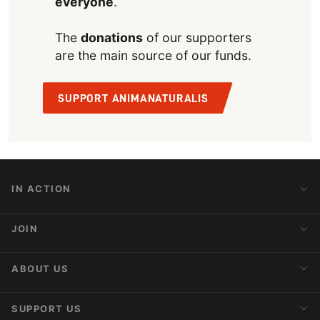
everyone
.
The
donations
of our supporters
are the main source of our funds.
SUPPORT ANIMANATURALIS
IN ACTION
Action Alerts
JOIN
Latest News
Blog
Activist Network
ABOUT US
Upcoming Actions
Internships
About AnimaNaturalis
SUPPORT US
Subscribe to Newsletter