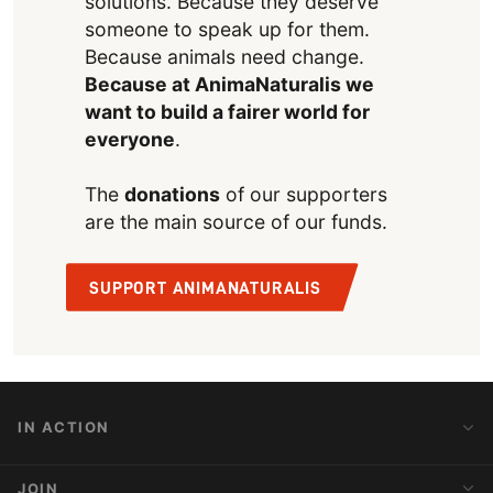
solutions. Because they deserve
someone to speak up for them.
Because animals need change.
Because at AnimaNaturalis we
want to build a fairer world for
everyone
.
The
donations
of our supporters
are the main source of our funds.
SUPPORT ANIMANATURALIS
IN ACTION
Action Alerts
JOIN