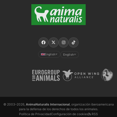
English
English
▼
▼
© 2003–2026,
AnimaNaturalis Internacional
, organización iberoamericana
para la defensa de los derechos de todos los animales.
Política de Privacidad
Configuración de cookies
RSS