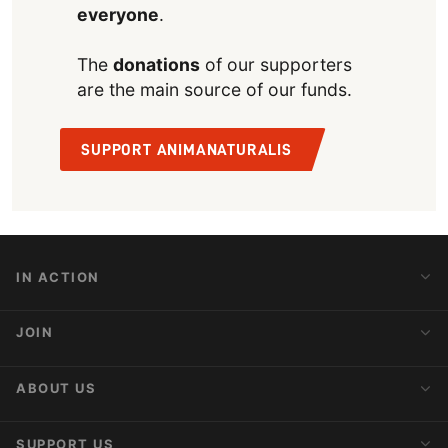
everyone
.
The
donations
of our supporters
are the main source of our funds.
SUPPORT ANIMANATURALIS
IN ACTION
Action Alerts
JOIN
Latest News
Blog
Activist Network
ABOUT US
Upcoming Actions
Internships
About AnimaNaturalis
SUPPORT US