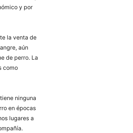
nómico y por
te la venta de
sangre, aún
e de perro. La
os como
 tiene ninguna
erro en épocas
hos lugares a
ompañí­a.