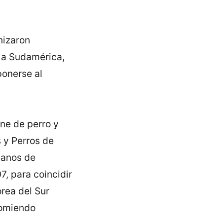
nizaron
e a Sudamérica,
ponerse al
ne de perro y
s y Perros de
eanos de
7, para coincidir
orea del Sur
comiendo