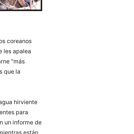
Los coreanos
e les apalea
arne "más
s que la
 agua hirviente
ientes para
ún un informe de
mientras están