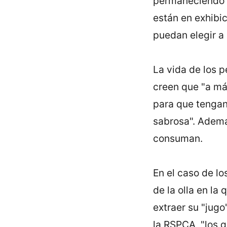
permaneciendo a
están en exhibi
puedan elegir a 
La vida de los 
creen que "a más
para que tengan
sabrosa". Ademá
consuman.
En el caso de lo
de la olla en l
extraer su "jug
la RSPCA, "los 