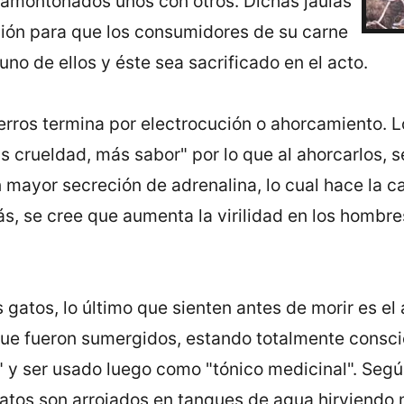
montonados unos con otros. Dichas jaulas
ción para que los consumidores de su carne
uno de ellos y éste sea sacrificado en el acto.
perros termina por electrocución o ahorcamiento. 
 crueldad, más sabor" por lo que al ahorcarlos, s
 mayor secreción de adrenalina, lo cual hace la c
s, se cree que aumenta la virilidad en los hombre
s gatos, lo último que sienten antes de morir es el
a que fueron sumergidos, estando totalmente consc
o" y ser usado luego como "tónico medicinal". Seg
gatos son arrojados en tanques de agua hirviendo 