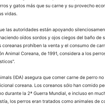
erros y gatos más que su carne y su provecho eco
us vidas.
que las autoridades están apoyando silenciosamen
haciendo oí­dos sordos y ojos ciegos del baño de 
 coreanas prohí­ben la venta y el consumo de carn
ón Animal Coreana, de 1991, considera a los perr
ticos".
nimals (IDA) asegura que comer carne de perro no
adicional coreana. Los coreanos sólo han comido p
o durante la 2ª Guerra Mundial, e incluso en muc
stí­a, los perros eran tratados como animales de c