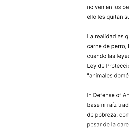
no ven en los p
ello les quitan s
La realidad es 
carne de perro, 
cuando las leyes
Ley de Protecci
"animales domés
In Defense of A
base ni raí­z tr
de pobreza, com
pesar de la care