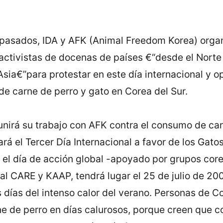
 pasados, IDA y AFK (Animal Freedom Korea) orga
activistas de docenas de paí­ses €“desde el Nort
 Asia€”para protestar en este dí­a internacional y o
de carne de perro y gato en Corea del Sur.
unirá su trabajo con AFK contra el consumo de car
ará el Tercer Dí­a Internacional a favor de los Gato
 el dí­a de acción global -apoyado por grupos cor
l CARE y KAAP, tendrá lugar el 25 de julio de 200
 dí­as del intenso calor del verano. Personas de C
 de perro en dí­as calurosos, porque creen que 