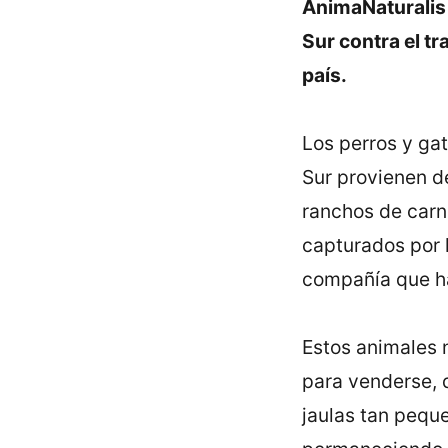
AnimaNaturalis 
Sur contra el t
paí­s.
Los perros y gat
Sur provienen de
ranchos de carne
capturados por l
compañí­a que h
Estos animales 
para venderse, 
jaulas tan peque