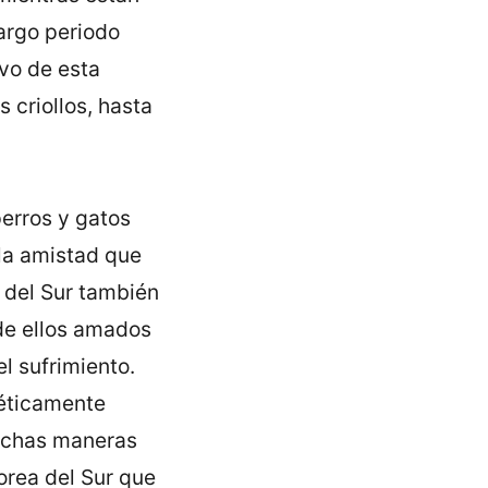
argo periodo
lvo de esta
 criollos, hasta
perros y gatos
 la amistad que
 del Sur también
de ellos amados
el sufrimiento.
néticamente
muchas maneras
rea del Sur que