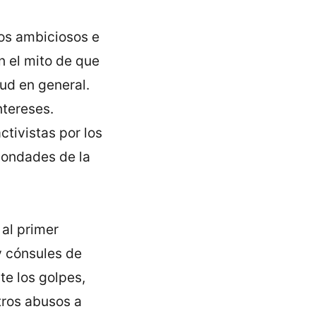
los ambiciosos e
 el mito de que
lud en general.
ntereses.
ctivistas por los
bondades de la
al primer
y cónsules de
te los golpes,
tros abusos a