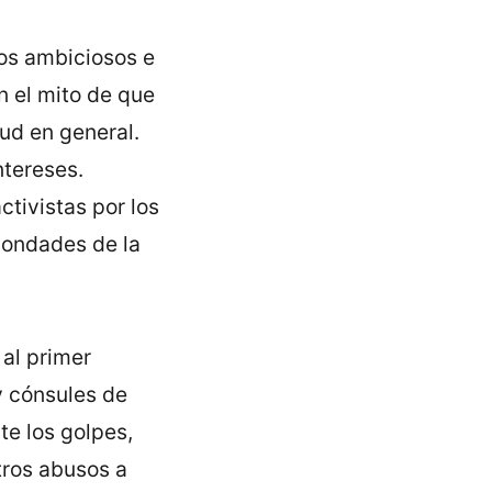
los ambiciosos e
 el mito de que
lud en general.
ntereses.
ctivistas por los
bondades de la
al primer
y cónsules de
te los golpes,
tros abusos a