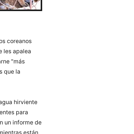
Los coreanos
e les apalea
arne "más
s que la
 agua hirviente
ientes para
ún un informe de
mientras están