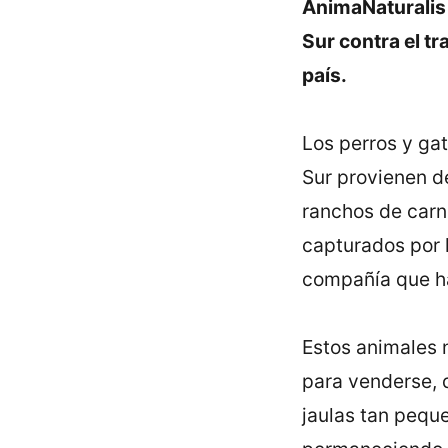
AnimaNaturalis 
Sur contra el t
paí­s.
Los perros y gat
Sur provienen de
ranchos de carne
capturados por l
compañí­a que h
Estos animales 
para venderse, 
jaulas tan peque