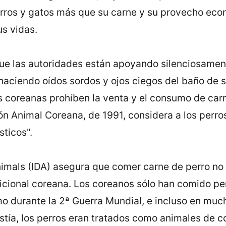
erros y gatos más que su carne y su provecho eco
us vidas.
que las autoridades están apoyando silenciosamen
haciendo oí­dos sordos y ojos ciegos del baño de 
 coreanas prohí­ben la venta y el consumo de carn
ón Animal Coreana, de 1991, considera a los perr
ticos".
nimals (IDA) asegura que comer carne de perro no
adicional coreana. Los coreanos sólo han comido p
o durante la 2ª Guerra Mundial, e incluso en muc
stí­a, los perros eran tratados como animales de c