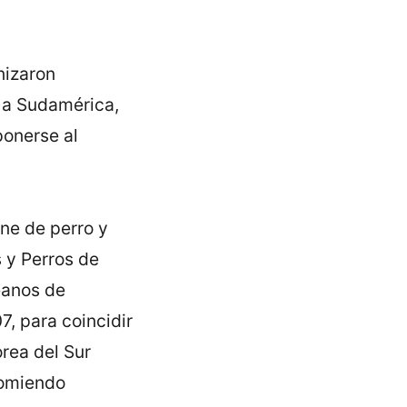
nizaron
e a Sudamérica,
ponerse al
ne de perro y
s y Perros de
eanos de
7, para coincidir
orea del Sur
comiendo