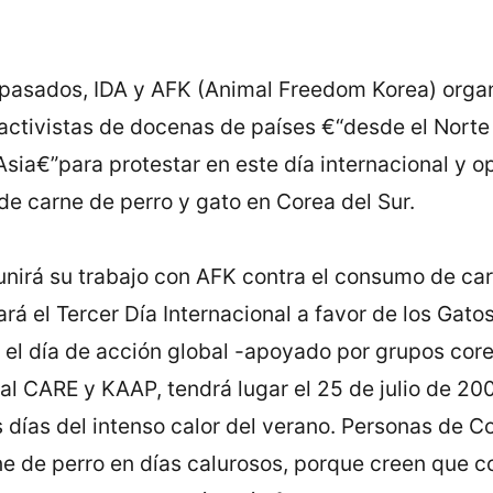
 pasados, IDA y AFK (Animal Freedom Korea) orga
activistas de docenas de paí­ses €“desde el Nort
 Asia€”para protestar en este dí­a internacional y o
de carne de perro y gato en Corea del Sur.
unirá su trabajo con AFK contra el consumo de car
ará el Tercer Dí­a Internacional a favor de los Gato
 el dí­a de acción global -apoyado por grupos cor
l CARE y KAAP, tendrá lugar el 25 de julio de 200
 dí­as del intenso calor del verano. Personas de C
 de perro en dí­as calurosos, porque creen que 