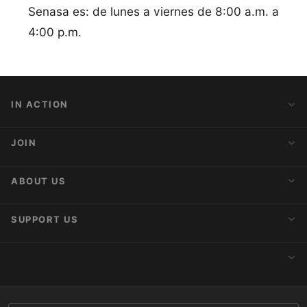
Senasa es: de lunes a viernes de 8:00 a.m. a
4:00 p.m.
IN ACTION
Action Alerts
JOIN
Latest News
Blog
Activist Network
ABOUT US
Upcoming Actions
Internships
About AnimaNaturalis
SUPPORT US
Subscribe to Newsletter
Ideology
Publications
Make a Donation
CONTACT
Social Networks
Membership
Donor Care