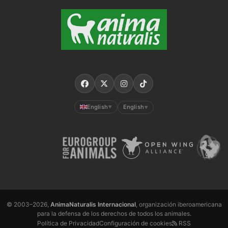
English
English
▼
▼
© 2003–2026,
AnimaNaturalis Internacional
, organización iberoamericana
para la defensa de los derechos de todos los animales.
Política de Privacidad
Configuración de cookies
RSS