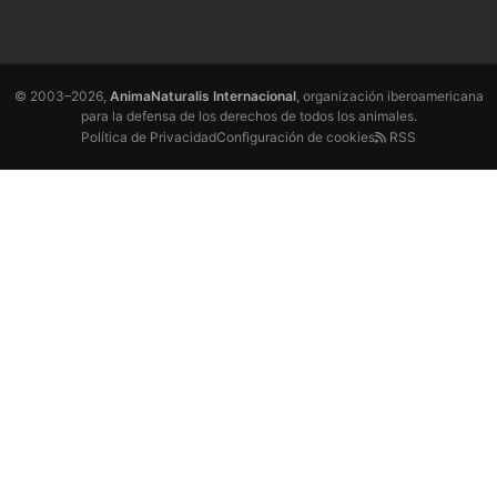
© 2003–2026,
AnimaNaturalis Internacional
, organización iberoamericana
para la defensa de los derechos de todos los animales.
Política de Privacidad
Configuración de cookies
RSS