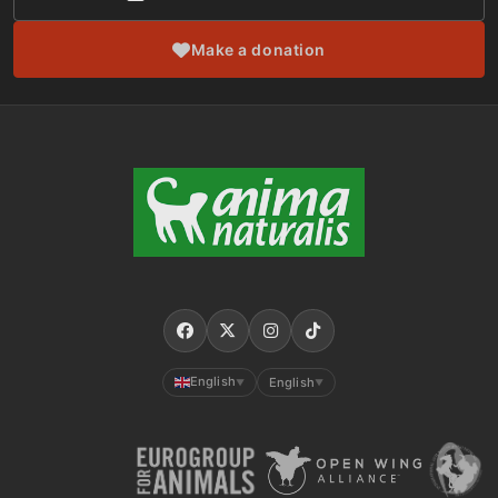
Make a donation
English
English
▼
▼