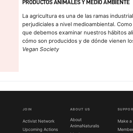
PRODUCTOS ANIMALES Y MEDIO AMBIENTE
La agricultura es una de las ramas industri
perjudiciales a nivel medioambiental. Como i
que debemos examinar nuestros hábitos al
cómo son producidos y de dónde vienen lo
Vegan Society
JOIN
ABOUT US
SUPPOR
About
Activist Network
Make a 
AnimaNaturalis
Upcoming Actions
Member