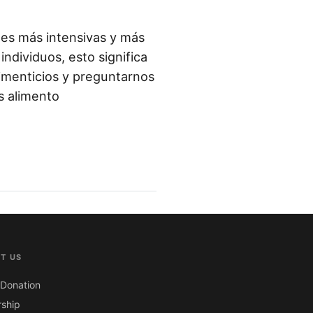
ales más intensivas y más
ndividuos, esto significa
imenticios y preguntarnos
s alimento
T US
Donation
ship