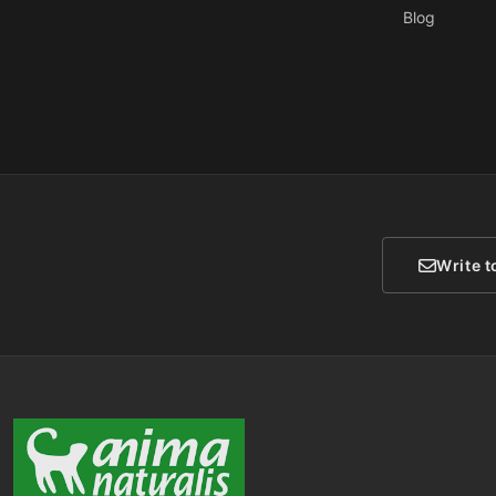
Blog
Write t