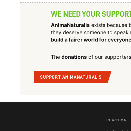
WE NEED YOUR SUPPOR
AnimaNaturalis
exists because b
they deserve someone to speak 
build a fairer world for everyon
The
donations
of our supporters
SUPPORT ANIMANATURALIS
IN ACTION