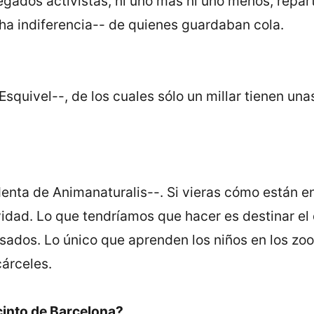
gados activistas, ni uno más ni uno menos, repart
ha indiferencia-- de quienes guardaban cola.
Esquivel--, de los cuales sólo un millar tienen u
nta de Animanaturalis--. Si vieras cómo están en 
vidad. Lo que tendríamos que hacer es destinar el 
ados. Lo único que aprenden los niños en los zo
árceles.
ecinto de Barcelona?