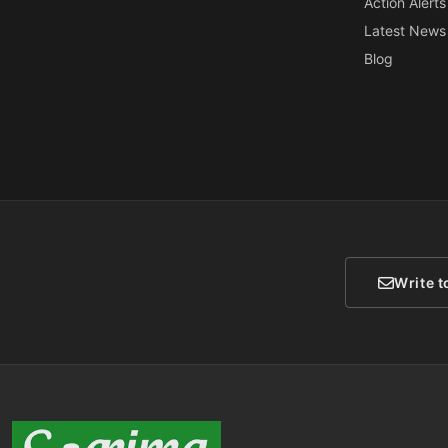
Action Alerts
Latest News
Blog
Write t