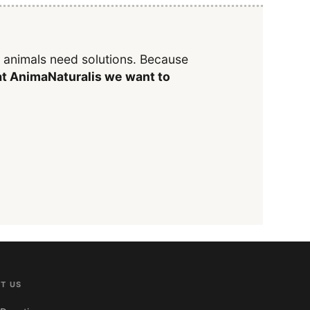
y animals need solutions. Because
t AnimaNaturalis we want to
T US