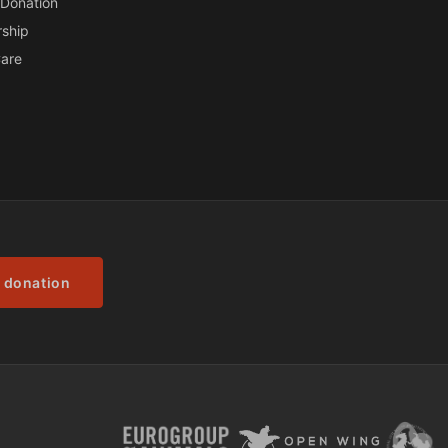
Donation
ship
are
 donation