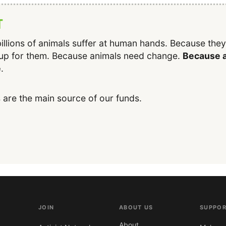
T
illions of animals suffer at human hands. Because the
up for them. Because animals need change.
Because a
e
.
 are the main source of our funds.
JOIN
ABOUT US
SUPPOR
About