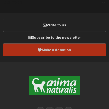
Make a Donation
CONTACT
Social Networks
Membership
Donor Care
Write to us
Subscribe to the newsletter
Make a donation