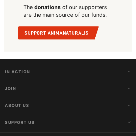
The
donations
of our supporters
are the main source of our funds.
SUPPORT ANIMANATURALIS
IN ACTION
Action Alerts
JOIN
Latest News
Blog
Activist Network
ABOUT US
Upcoming Actions
Internships
About AnimaNaturalis
SUPPORT US
Subscribe to Newsletter
Ideology
Publications