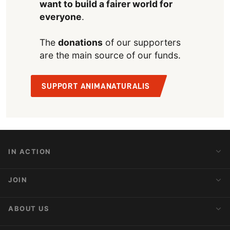
want to build a fairer world for
everyone
.
The
donations
of our supporters
are the main source of our funds.
SUPPORT ANIMANATURALIS
IN ACTION
Action Alerts
JOIN
Latest News
Blog
Activist Network
ABOUT US
Upcoming Actions