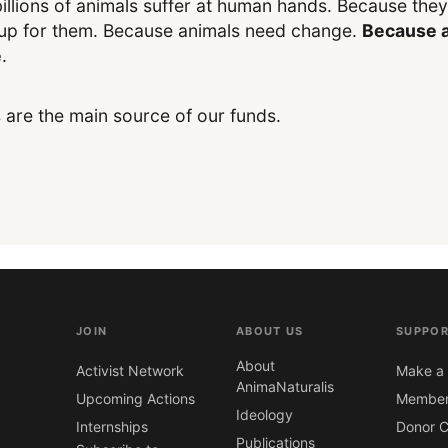
illions of animals suffer at human hands. Because the
up for them. Because animals need change.
Because a
e
.
 are the main source of our funds.
JOIN
ABOUT US
SUPPOR
About
Activist Network
Make a 
AnimaNaturalis
Upcoming Actions
Member
Ideology
Internships
Donor C
Publications