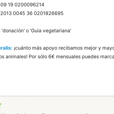
1309 19 0200096214
: 2013 0045 36 0201826695
'donación' o 'Guia vegetariana'
ralis:
¡cuánto más apoyo recibamos mejor y mayo
s animales! Por sólo 6€ mensuales puedes marcar
T