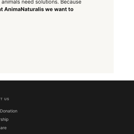
y animals need solutions. Because
t AnimaNaturalis we want to
T US
Donation
ship
are