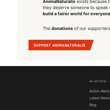
AnimaNaturalis
exists because b
they deserve someone to speak 
build a fairer world for everyon
The
donations
of our supporters
SUPPORT ANIMANATURALIS
IN ACTION
Action Alerts
Latest News
Blog