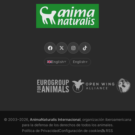
English
English
▼
▼
© 2003–2026,
AnimaNaturalis Internacional
, organización iberoamericana
para la defensa de los derechos de todos los animales.
Política de Privacidad
Configuración de cookies
RSS