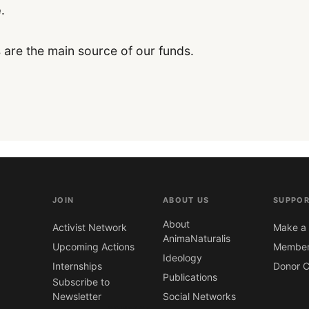
e
.
 are the main source of our funds.
JOIN
ABOUT US
SUPPOR
About
Activist Network
Make a 
AnimaNaturalis
Upcoming Actions
Member
Ideology
Internships
Donor C
Publications
Subscribe to
Newsletter
Social Networks
CONTACT