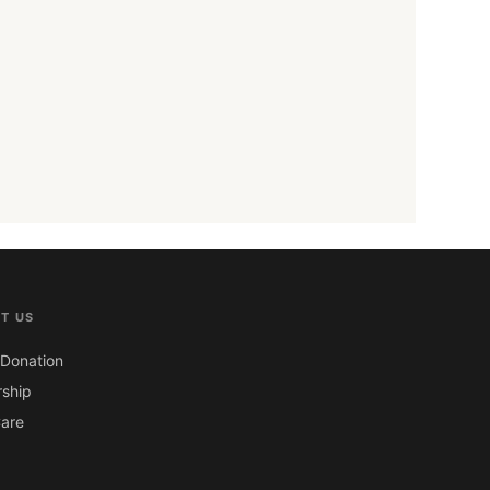
T US
Donation
ship
are