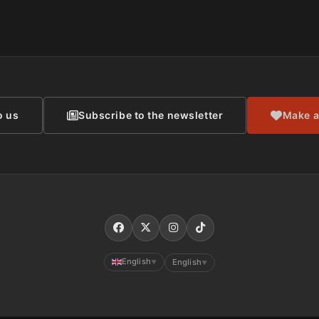
o us
Subscribe to the newsletter
Make a
English
English
▼
▼