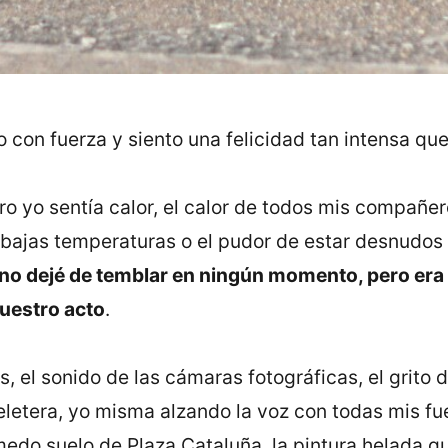
o con fuerza y siento una felicidad tan intensa qu
ero yo sentía calor, el calor de todos mis compañe
bajas temperaturas o el pudor de estar desnudos
 no dejé de temblar en ningún momento, pero era 
uestro acto
.
s, el sonido de las cámaras fotográficas, el grit
peletera, yo misma alzando la voz con todas mis fu
úmedo suelo de Plaza Cataluña, la pintura helada