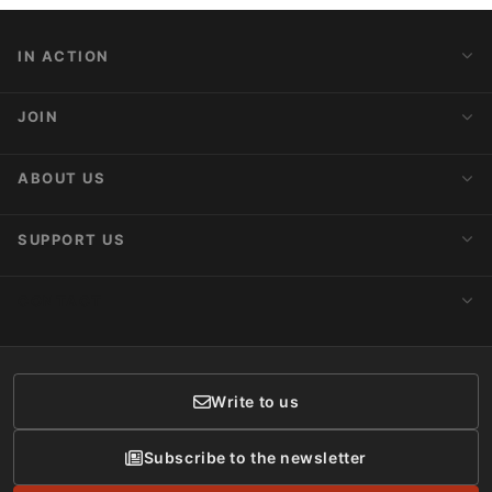
IN ACTION
Action Alerts
JOIN
Latest News
Blog
Activist Network
ABOUT US
Upcoming Actions
Internships
About AnimaNaturalis
SUPPORT US
Subscribe to Newsletter
Ideology
Publications
Make a Donation
CONTACT
Social Networks
Membership
Donor Care
Write to us
Subscribe to the newsletter