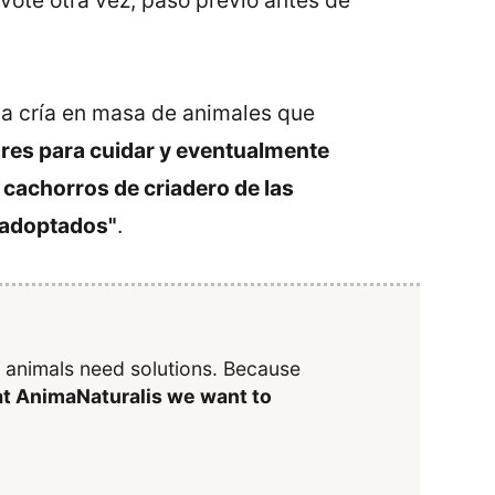
vote otra vez, paso previo antes de
la cría en masa de animales que
ares para cuidar y eventualmente
 cachorros de criadero de las
r adoptados"
.
y animals need solutions. Because
t AnimaNaturalis we want to