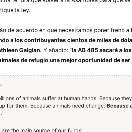
ida tendrá que volver a la Asamblea para que se 
ique la ley.
stán de acuerdo en que necesitamos poner freno a 
do a los contribuyentes cientos de miles de dól
athleen Galgian.
Y añadió: "
la AB 485 sacará a los
animales de refugio una mejor oportunidad de se
T
illions of animals suffer at human hands. Because the
up for them. Because animals need change.
Because a
e
.
 are the main source of our funds.