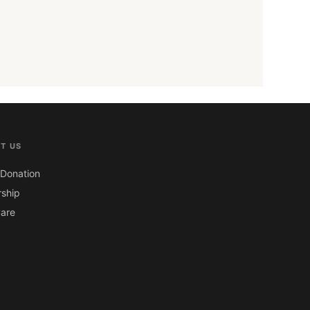
T US
Donation
ship
are