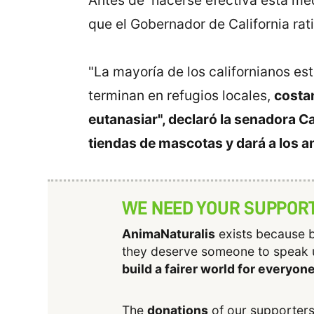
Antes de hacerse efectiva esta med
que el Gobernador de California ratif
"La mayoría de los californianos e
terminan en refugios locales,
costan
eutanasiar", declaró la senadora C
tiendas de mascotas y dará a los 
WE NEED YOUR SUPPOR
AnimaNaturalis
exists because b
they deserve someone to speak 
build a fairer world for everyon
The
donations
of our supporters