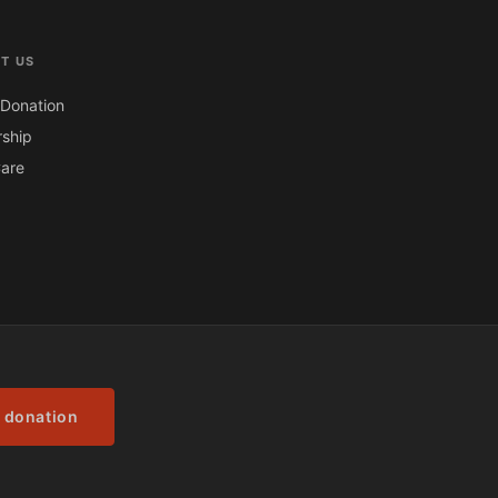
T US
Donation
ship
are
 donation