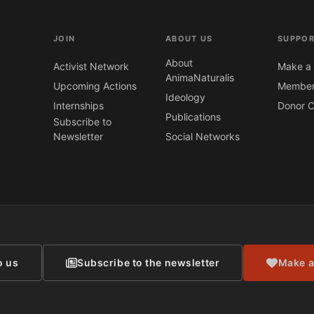
JOIN
ABOUT US
SUPPOR
About
Activist Network
Make a 
AnimaNaturalis
Upcoming Actions
Member
Ideology
Internships
Donor C
Publications
Subscribe to
Newsletter
Social Networks
CONTACT
o us
Subscribe to the newsletter
Make a