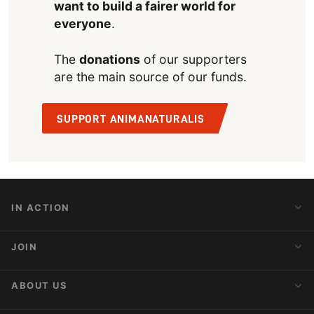
want to build a fairer world for
everyone
.
The
donations
of our supporters
are the main source of our funds.
SUPPORT ANIMANATURALIS
IN ACTION
Action Alerts
JOIN
Latest News
Blog
Activist Network
ABOUT US
Upcoming Actions