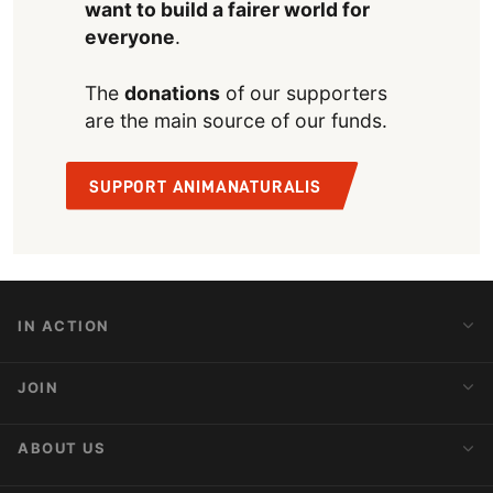
want to build a fairer world for
everyone
.
The
donations
of our supporters
are the main source of our funds.
SUPPORT ANIMANATURALIS
IN ACTION
Action Alerts
JOIN
Latest News
Blog
Activist Network
ABOUT US
Upcoming Actions