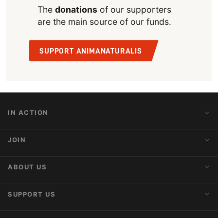
The
donations
of our supporters
are the main source of our funds.
SUPPORT ANIMANATURALIS
IN ACTION
Action Alerts
JOIN
Latest News
Blog
Activist Network
ABOUT US
Upcoming Actions
Internships
About AnimaNaturalis
SUPPORT US
Subscribe to Newsletter
Ideology
Publications
Make a Donation