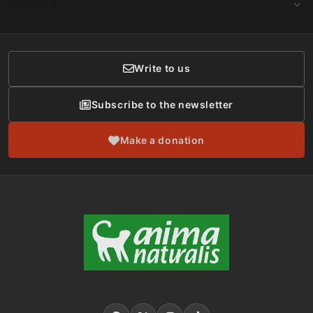
CONTACT
Social Networks
Membership
Donor Care
Write to us
Subscribe to the newsletter
Make a donation