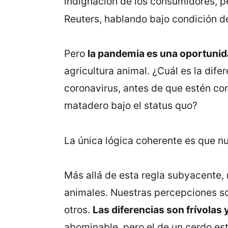
indignación de los consumidores, pe
Reuters, hablando bajo condición de
Pero
la pandemia es una oportuni
agricultura animal. ¿Cuál es la dif
coronavirus, antes de que estén co
matadero bajo el status quo?
La única lógica coherente es que n
Más allá de esta regla subyacente,
animales. Nuestras percepciones son
otros.
Las diferencias son frívolas y
abominable, pero el de un cerdo es