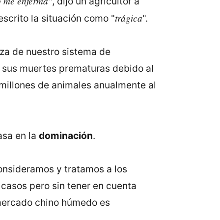
o me enferma"
, dijo un agricultor a
trágica
scrito la situación como "
".
za de nuestro sistema de
 a sus muertes prematuras debido al
millones de animales anualmente al
asa en la
dominación
.
onsideramos y tratamos a los
 casos pero sin tener en cuenta
n mercado chino húmedo es