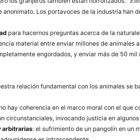
Est
ro los granjeros también están horrorizados. "
 anonimato. Los portavoces de la industria han de
dad
para hacernos preguntas acerca de la naturale
erencia material entre enviar millones de animales
mpletamente engordados, y enviar más de 50 mil 
uestra relación fundamental con los animales se b
 no hay coherencia en el marco moral con el que c
 circunstanciales, invocando justicia en algunos
 arbitrarias
: el sufrimiento de un pangolín en u
tadounidense es intrascendente.