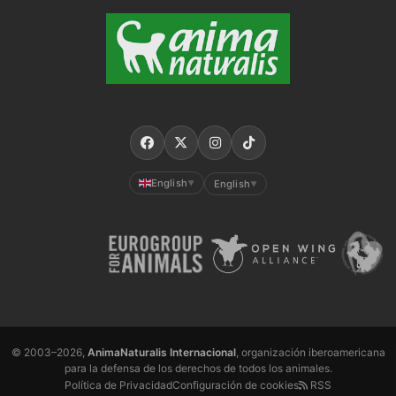
English
English
▼
▼
© 2003–2026,
AnimaNaturalis Internacional
, organización iberoamericana
para la defensa de los derechos de todos los animales.
Política de Privacidad
Configuración de cookies
RSS