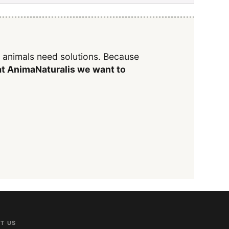
y animals need solutions. Because
t AnimaNaturalis we want to
T US