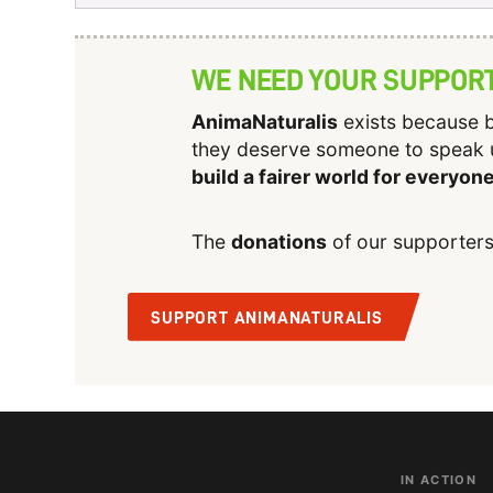
WE NEED YOUR SUPPOR
AnimaNaturalis
exists because b
they deserve someone to speak 
build a fairer world for everyon
The
donations
of our supporters
SUPPORT ANIMANATURALIS
IN ACTION