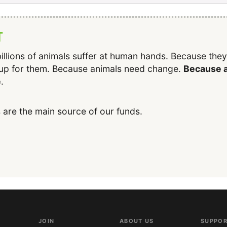
T
illions of animals suffer at human hands. Because the
up for them. Because animals need change.
Because a
e
.
 are the main source of our funds.
JOIN
ABOUT US
SUPPOR