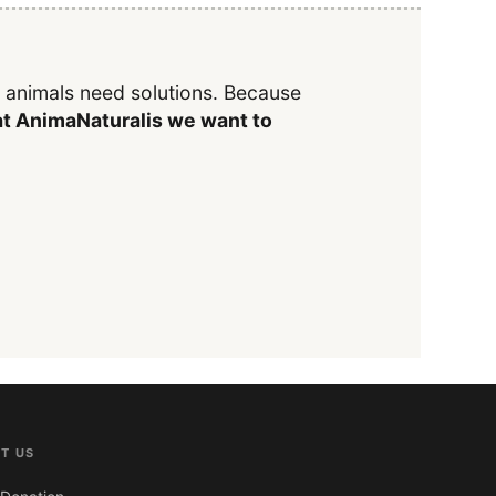
y animals need solutions. Because
t AnimaNaturalis we want to
T US