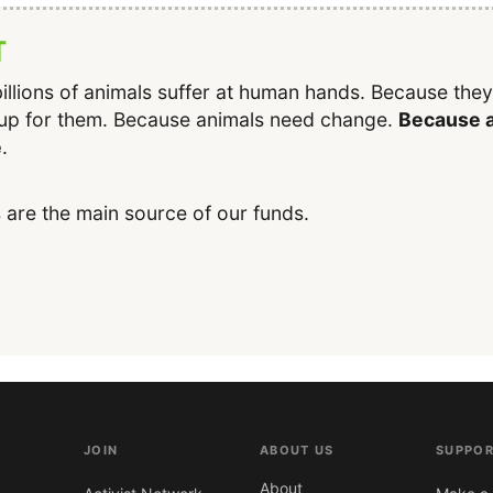
T
illions of animals suffer at human hands. Because the
up for them. Because animals need change.
Because a
e
.
 are the main source of our funds.
JOIN
ABOUT US
SUPPOR
About