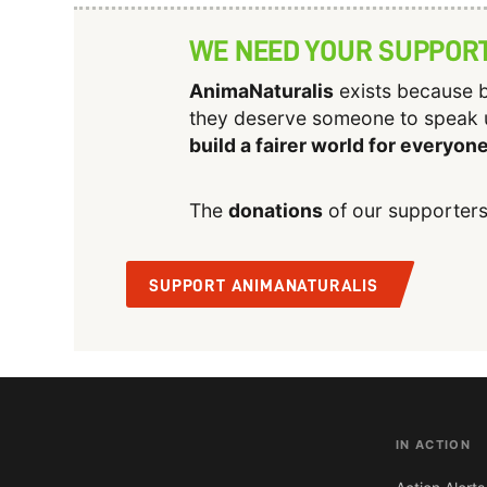
WE NEED YOUR SUPPOR
AnimaNaturalis
exists because b
they deserve someone to speak 
build a fairer world for everyon
The
donations
of our supporters
SUPPORT ANIMANATURALIS
IN ACTION