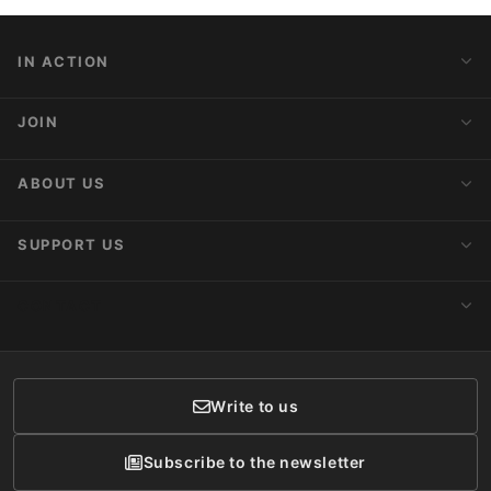
IN ACTION
Action Alerts
JOIN
Latest News
Blog
Activist Network
ABOUT US
Upcoming Actions
Internships
About AnimaNaturalis
SUPPORT US
Subscribe to Newsletter
Ideology
Publications
Make a Donation
CONTACT
Social Networks
Membership
Donor Care
Write to us
Subscribe to the newsletter