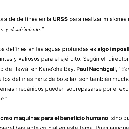
ora de delfines en la
URSS
para realizar misiones m
r y el sufrimiento.”
os delfines en las aguas profundas es
algo imposib
ntes y valiosos para el ejército. Según el directo
“Son
ad de Hawái en Kane’ohe Bay,
Paul Nachtigall
,
 a los delfines nariz de botella), son también mu
istemas mecánicos pueden sobrepasarse por el exce
cen.
 como maquinas para el beneficio humano
, sino 
apel bastante crucial en este tema. Pues aunque 