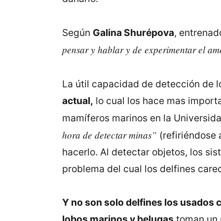
Según
Galina Shurépova
, entrenad
pensar y hablar y de experimentar el amo
La útil capacidad de detección de l
actual,
lo cual los hace mas importa
mamíferos marinos en la Universid
hora de detectar minas”
(refiriéndose
hacerlo. Al detectar objetos, los s
problema del cual los delfines care
Y no son solo delfines los usados
lobos marinos y belugas
toman un p