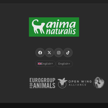
English
English
▼
▼