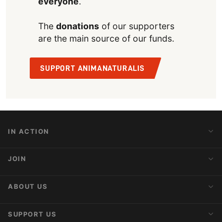
everyone
.
The
donations
of our supporters
are the main source of our funds.
SUPPORT ANIMANATURALIS
IN ACTION
Action Alerts
JOIN
Latest News
Blog
Activist Network
ABOUT US
Upcoming Actions
Internships
About AnimaNaturalis
SUPPORT US
Subscribe to Newsletter