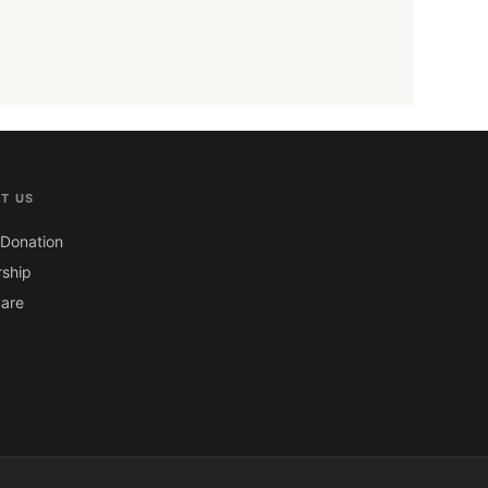
T US
Donation
ship
are