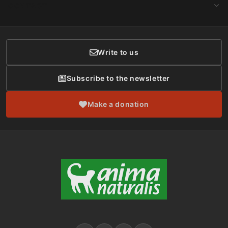
Make a Donation
CONTACT
Social Networks
Membership
Donor Care
Write to us
Subscribe to the newsletter
Make a donation