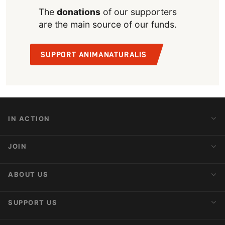
The
donations
of our supporters
are the main source of our funds.
SUPPORT ANIMANATURALIS
IN ACTION
Action Alerts
JOIN
Latest News
Blog
Activist Network
ABOUT US
Upcoming Actions
Internships
About AnimaNaturalis
SUPPORT US
Subscribe to Newsletter
Ideology
Publications