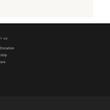
T US
Donation
ship
are