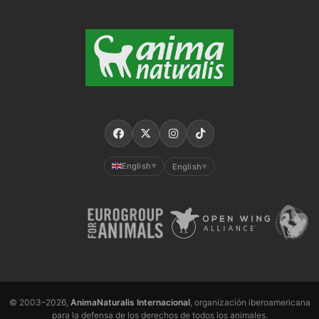
English
English
▼
▼
© 2003–2026,
AnimaNaturalis Internacional
, organización iberoamericana
para la defensa de los derechos de todos los animales.