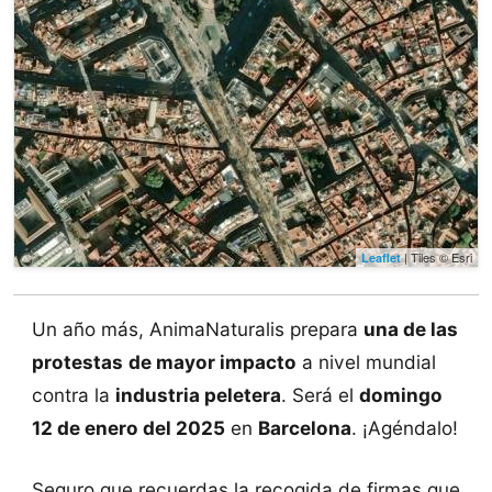
| Tiles © Esri
Leaflet
Un año más, AnimaNaturalis prepara
una de las
protestas
de mayor impacto
a nivel mundial
contra la
industria peletera
. Será el
domingo
12 de enero del 2025
en
Barcelona
. ¡Agéndalo!
Seguro que recuerdas la recogida de firmas que