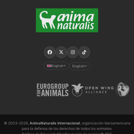
English
English
▼
▼
© 2003–2026,
AnimaNaturalis Internacional
, organización iberoamericana
para la defensa de los derechos de todos los animales.