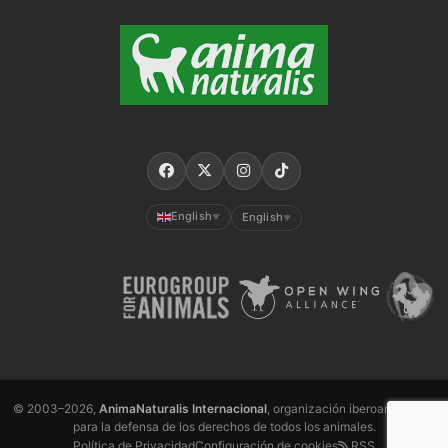
English
English
▼
▼
© 2003–2026,
AnimaNaturalis Internacional
, organización iberoamericana
para la defensa de los derechos de todos los animales.
Política de Privacidad
Configuración de cookies
RSS