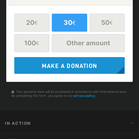
20
30
50
€
€
€
100
Other amount
€
MAKE A DONATION
Your personal data will be processed in accordance with international laws.
By completing this form, you agree to our
privacy policy
.
IN ACTION
Action Alerts