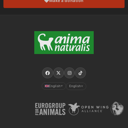
Make a donation
English
English
▼
▼