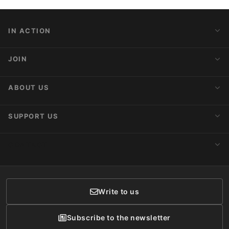
IN ACTION
Action Alerts
JOIN
Latest News
Blog
Activist Network
ABOUT US
Upcoming Actions
Internships
About AnimaNaturalis
SUPPORT US
Subscribe to Newsletter
Ideology
Publications
Make a Donation
CONTACT
Social Networks
Membership
Donor Care
Write to us
Subscribe to the newsletter