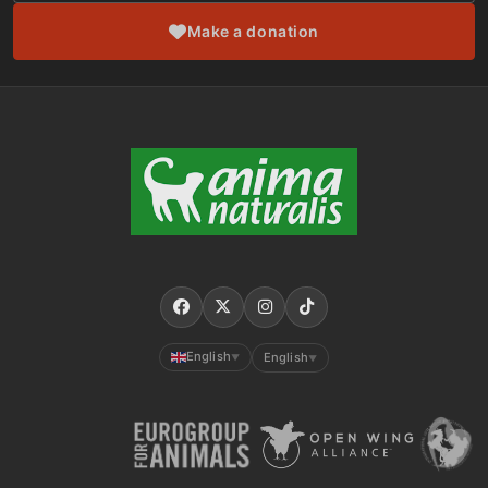
Make a donation
English
English
▼
▼