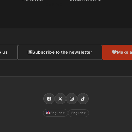
CONTACT
o us
Subscribe to the newsletter
Make a
English
English
▼
▼