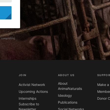
y completing
JOIN
ABOUT US
SUPPOR
About
Activist Network
Make a 
AnimaNaturalis
Upcoming Actions
Member
Ideology
Internships
Donor C
Publications
Subscribe to
Newsletter
Social Networks