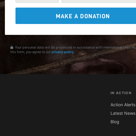
MAKE A DONATION
Your personal data will be processed in accordance with international laws. B
this form, you agree to our
privacy policy
.
IN ACTION
Action Alerts
Latest News
Blog