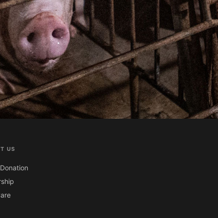
T US
Donation
ship
are