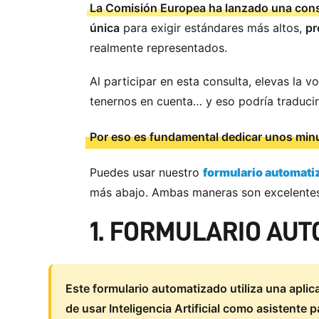
La Comisión Europea ha lanzado una consu
única
para exigir estándares más altos,
pr
realmente representados.
Al participar en esta consulta, elevas la
tenernos en cuenta… y eso podría traducirs
Por eso es fundamental dedicar unos minu
Puedes usar nuestro
formulario automati
más abajo. Ambas maneras son excelentes 
1. FORMULARIO AU
Este formulario automatizado utiliza una aplic
de usar Inteligencia Artificial como asistente 