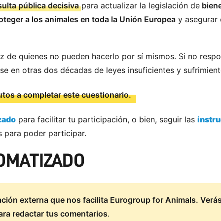
lta pública decisiva
para actualizar la legislación de
biene
oteger a los animales en toda la Unión Europea
y asegurar 
 voz de quienes no pueden hacerlo por sí mismos. Si no resp
e en otras dos décadas de leyes insuficientes y sufrimient
tos a completar este cuestionario.
zado
para facilitar tu participación, o bien, seguir las
instr
para poder participar.
TOMATIZADO
ación externa que nos facilita Eurogroup for Animals. Verá
para redactar tus comentarios
.