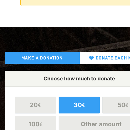
MAKE A DONATION
DONATE EACH 
Choose how much to donate
20
30
50
€
€
€
100
Other amount
€