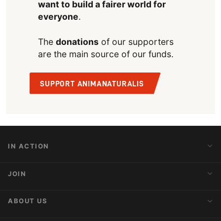
want to build a fairer world for
everyone
.
The
donations
of our supporters
are the main source of our funds.
SUPPORT ANIMANATURALIS
IN ACTION
Action Alerts
JOIN
Latest News
Blog
Activist Network
ABOUT US
Upcoming Actions