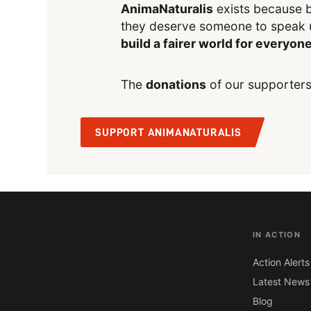
AnimaNaturalis
exists because b
they deserve someone to speak 
build a fairer world for everyon
The
donations
of our supporters
SUPPORT ANIMANATURALIS
IN ACTION
Action Alerts
Latest News
Blog