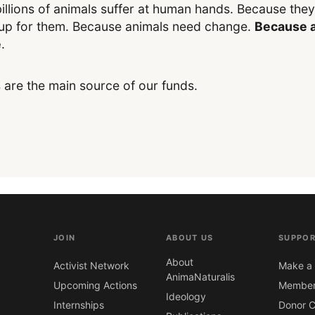
illions of animals suffer at human hands. Because the
up for them. Because animals need change.
Because a
e
.
 are the main source of our funds.
JOIN
ABOUT US
SUPPOR
About
Activist Network
Make a 
AnimaNaturalis
Upcoming Actions
Member
Ideology
Internships
Donor C