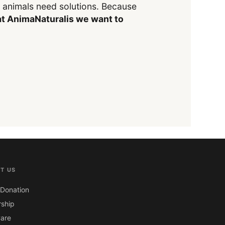
y animals need solutions. Because
t AnimaNaturalis we want to
T US
Donation
ship
are