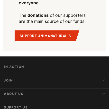
everyone
.
The
donations
of our supporters
are the main source of our funds.
SUPPORT ANIMANATURALIS
IN ACTION
Action Alerts
JOIN
Latest News
Blog
Activist Network
ABOUT US
Upcoming Actions
Internships
About AnimaNaturalis
SUPPORT US