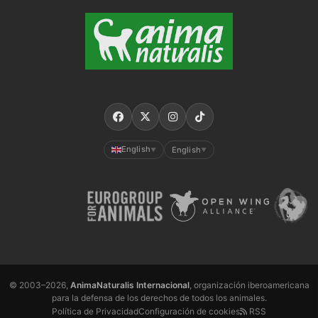
English
English
▼
▼
© 2003–2026,
AnimaNaturalis Internacional
, organización iberoamericana
para la defensa de los derechos de todos los animales.
Política de Privacidad
Configuración de cookies
RSS