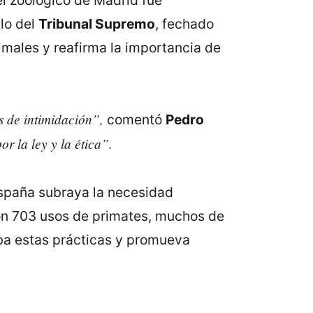
el zoológico de Madrid fue
llo del
Tribunal Supremo
, fechado
imales y reafirma la importancia de
s de intimidación”,
comentó
Pedro
r la ley y la ética”.
España subraya la necesidad
ron 703 usos de primates, muchos de
íba estas prácticas y promueva