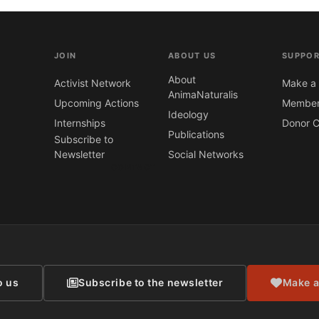
JOIN
ABOUT US
SUPPOR
About
Activist Network
Make a 
AnimaNaturalis
Upcoming Actions
Member
Ideology
Internships
Donor C
Publications
Subscribe to
Newsletter
Social Networks
CONTACT
o us
Subscribe to the newsletter
Make a