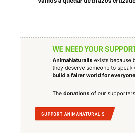
vamos a quedar de brazos cruzado
WE NEED YOUR SUPPOR
AnimaNaturalis
exists because b
they deserve someone to speak 
build a fairer world for everyon
The
donations
of our supporters
SUPPORT ANIMANATURALIS