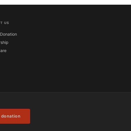
T US
Donation
ship
are
 donation